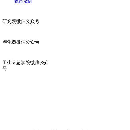
教育培训
研究院微信公众号
孵化器微信公众号
卫生应急学院微信公众
号
综合服务电话：0577-63352918
传真：0577-63352915
地址：浙江省温州瓯江口产业集聚区灵昆街道灵蓉街66号
发展大厦6号楼